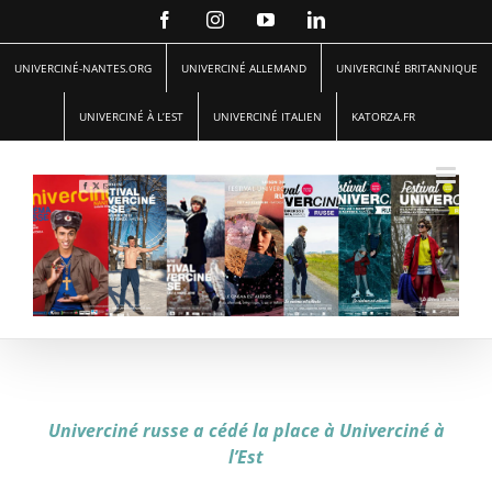
Passer
Facebook
Instagram
YouTube
LinkedIn
au
contenu
UNIVERCINÉ-NANTES.ORG
UNIVERCINÉ ALLEMAND
UNIVERCINÉ BRITANNIQUE
UNIVERCINÉ À L’EST
UNIVERCINÉ ITALIEN
KATORZA.FR
Univerciné russe a cédé la place à Univerciné à
l’Est