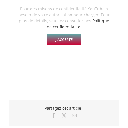
Pour des raisons de confidentialité YouTube a
besoin de votre autorisation pour charger. Pour
plus de détails, veuillez consulter nos
Politique
de confidentialité
.
J'ACCEPTE
Partagez cet article :
Facebook
X
Email