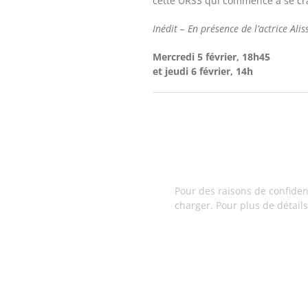
cette URSS qui commence à se cra
Inédit – En présence de l’actrice Al
Mercredi 5 février, 18h45
et jeudi 6 février, 14h
Pour des raisons de confiden
charger. Pour plus de détails