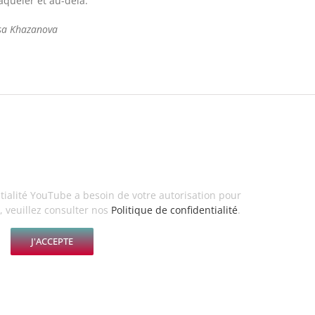
queler et au-delà.
issa Khazanova
tialité YouTube a besoin de votre autorisation pour
, veuillez consulter nos
Politique de confidentialité
.
J'ACCEPTE